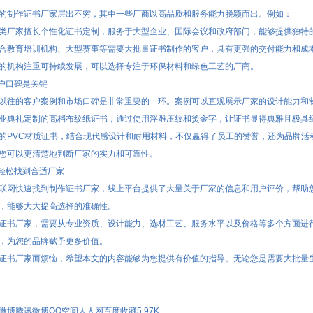
的制作证书厂家层出不穷，其中一些厂商以高品质和服务能力脱颖而出。例如：
类厂家擅长个性化证书定制，服务于大型企业、国际会议和政府部门，能够提供独特
合教育培训机构、大型赛事等需要大批量证书制作的客户，具有更强的交付能力和成
的机构注重可持续发展，可以选择专注于环保材料和绿色工艺的厂商。
客户口碑是关键
以往的客户案例和市场口碑是非常重要的一环。案例可以直观展示厂家的设计能力和
业典礼定制的高档布纹纸证书，通过使用浮雕压纹和烫金字，让证书显得典雅且极具
的PVC材质证书，结合现代感设计和耐用材料，不仅赢得了员工的赞誉，还为品牌活
您可以更清楚地判断厂家的实力和可靠性。
，轻松找到合适厂家
联网快速找到制作证书厂家，线上平台提供了大量关于厂家的信息和用户评价，帮助
，能够大大提高选择的准确性。
证书厂家，需要从专业资质、设计能力、选材工艺、服务水平以及价格等多个方面进
，为您的品牌赋予更多价值。
证书厂家而烦恼，希望本文的内容能够为您提供有价值的指导。无论您是需要大批量
微博
腾讯微博
QQ空间
人人网
百度收藏
5.97K